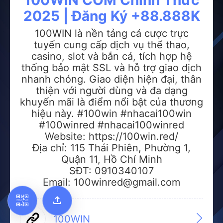
100WIN COM Chính Thức
2025 | Đăng Ký +88.888K
100WIN là nền tảng cá cược trực
Add to Home Screen
tuyến cung cấp dịch vụ thể thao,
casino, slot và bắn cá, tích hợp hệ
Add to Gallery
thống bảo mật SSL và hỗ trợ giao dịch
nhanh chóng. Giao diện hiện đại, thân
thiện với người dùng và đa dạng
khuyến mãi là điểm nổi bật của thương
hiệu này. #100win #nhacai100win
#100winred #nhacai100winred
Website: https://100win.red/
Địa chỉ: 115 Thái Phiên, Phường 1,
Quận 11, Hồ Chí Minh
SĐT: 0910340107
Email: 100winred@gmail.com
100WIN