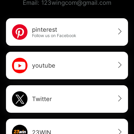
Email: 123wingcom@gmail.com
pinterest
Follow us on Facebook
youtube
Twitter
23WIN