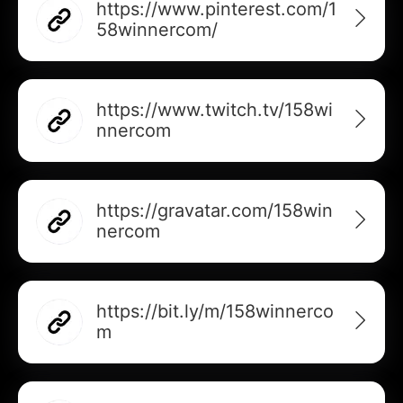
https://www.pinterest.com/1
58winnercom/
https://www.twitch.tv/158wi
nnercom
https://gravatar.com/158win
nercom
https://bit.ly/m/158winnerco
m