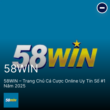
58WIN
58WIN – Trang Chủ Cá Cược Online Uy Tín Số #1 Năm 2025
58WIN
58WIN – Trang Chủ Cá Cược Online Uy Tín Số #1
Năm 2025