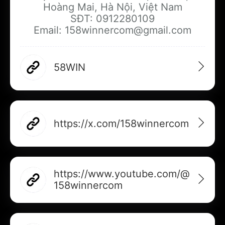
Hoàng Mai, Hà Nội, Việt Nam
SĐT: 0912280109
Email: 158winnercom@gmail.com
58WIN
https://x.com/158winnercom
https://www.youtube.com/@
158winnercom