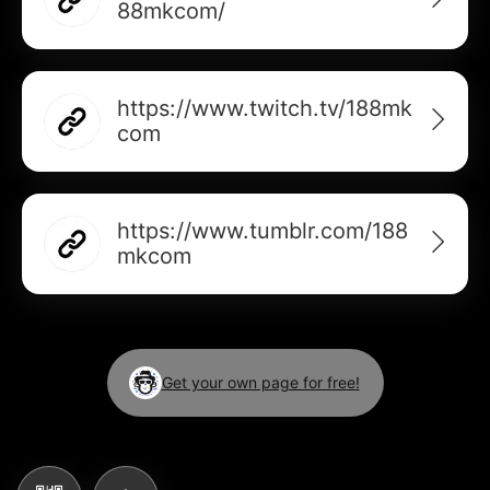
88mkcom/
https://www.twitch.tv/188mk
com
https://www.tumblr.com/188
mkcom
Get your own page for free!