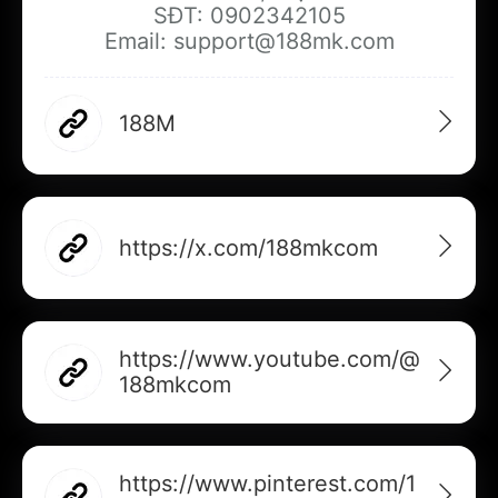
SĐT: 0902342105
Email: support@188mk.com
188M
https://x.com/188mkcom
https://www.youtube.com/@
188mkcom
https://www.pinterest.com/1