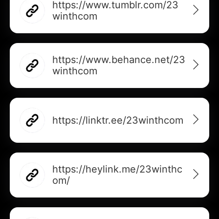
https://www.tumblr.com/23
winthcom
https://www.behance.net/23
winthcom
https://linktr.ee/23winthcom
https://heylink.me/23winthc
om/