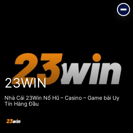
23WIN
Nhà Cái 23Win Nổ Hũ – Casino – Game bài Uy Tín Hàng Đầu
23WIN
Nhà Cái 23Win Nổ Hũ – Casino – Game bài Uy
Tín Hàng Đầu