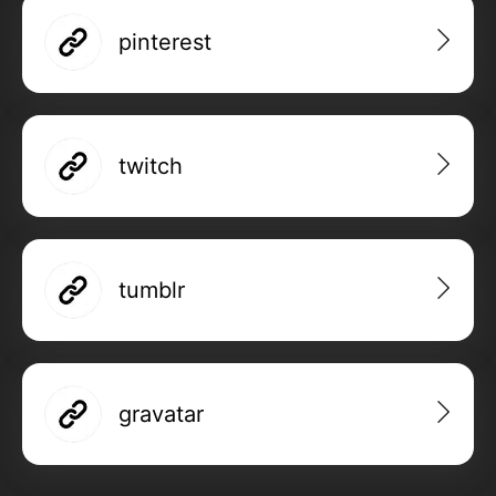
pinterest
twitch
tumblr
gravatar