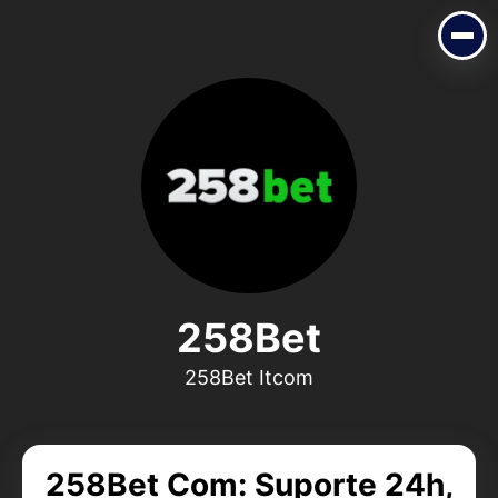
258Bet
258Bet Itcom
258Bet
258Bet Itcom
258Bet Com: Suporte 24h,