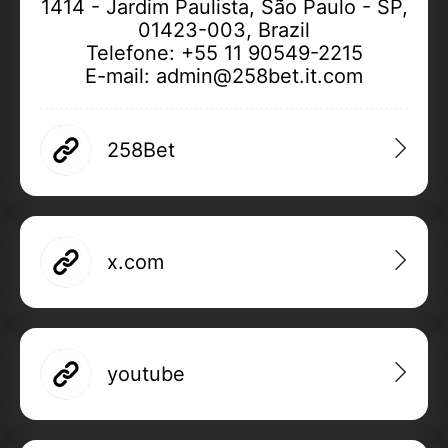
1414 - Jardim Paulista, São Paulo - SP,
01423-003, Brazil
Telefone: +55 11 90549-2215
E-mail: admin@258bet.it.com
258Bet
x.com
youtube