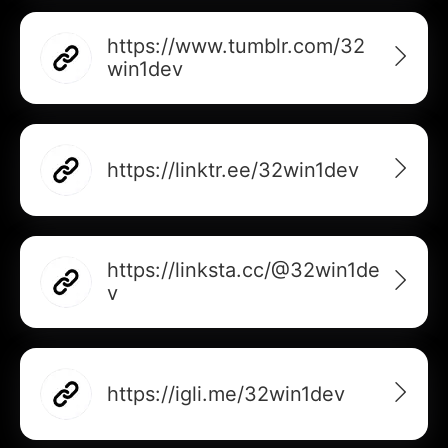
https://www.tumblr.com/32
win1dev
https://linktr.ee/32win1dev
https://linksta.cc/@32win1de
v
https://igli.me/32win1dev