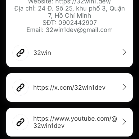
Website: https://32win1.dev/
Địa chỉ: 24 Đ. Số 25, khu phố 3, Quận
7, Hồ Chí Minh
SĐT: 0902442907
Email: 32win1dev@gmail.com
32win
https://x.com/32win1dev
https://www.youtube.com/@
32win1dev