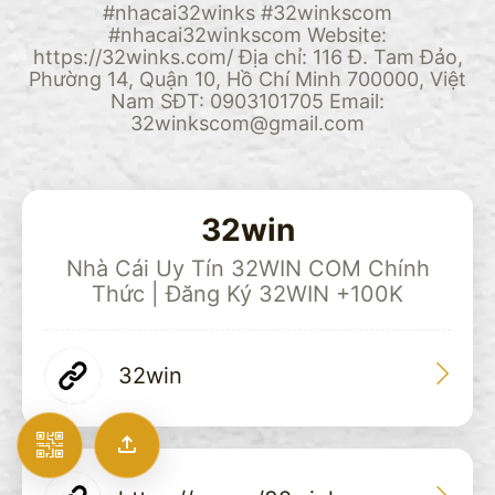
#nhacai32winks #32winkscom
#nhacai32winkscom Website:
https://32winks.com/ Địa chỉ: 116 Đ. Tam Đảo,
Phường 14, Quận 10, Hồ Chí Minh 700000, Việt
Nam SĐT: 0903101705 Email:
32winkscom@gmail.com
32win
Add to Home Screen
Nhà Cái Uy Tín 32WIN COM Chính
Add to Gallery
Thức | Đăng Ký 32WIN +100K
32win