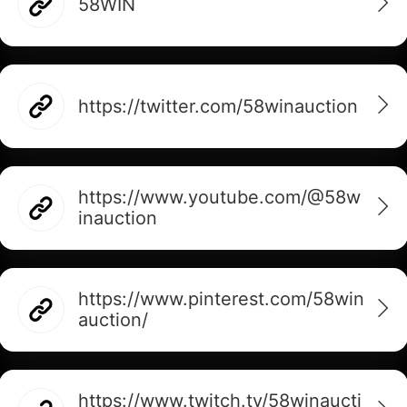
58WIN
https://twitter.com/58winauction
https://www.youtube.com/@58w
inauction
https://www.pinterest.com/58win
auction/
https://www.twitch.tv/58winaucti