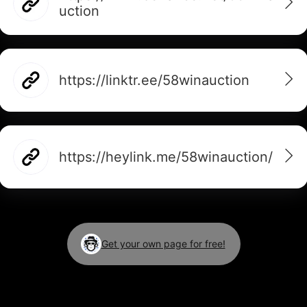
uction
https://linktr.ee/58winauction
https://heylink.me/58winauction/
Get your own page for free!