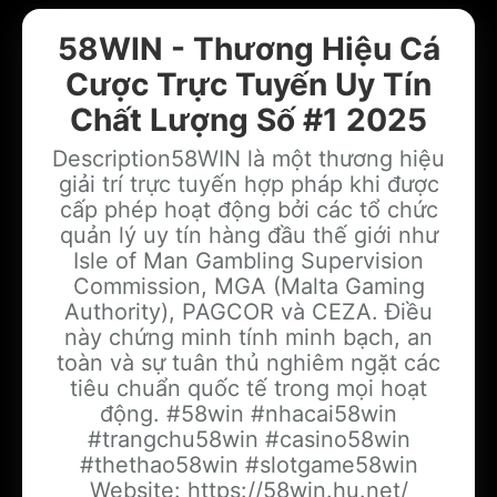
58WIN - Thương Hiệu Cá
Cược Trực Tuyến Uy Tín
Add your Digital Business Card to Wallet
Chất Lượng Số #1 2025
Description58WIN là một thương hiệu
giải trí trực tuyến hợp pháp khi được
cấp phép hoạt động bởi các tổ chức
AI Business Card Reader
New
quản lý uy tín hàng đầu thế giới như
Isle of Man Gambling Supervision
Commission, MGA (Malta Gaming
Add to Home Screen
Authority), PAGCOR và CEZA. Điều
này chứng minh tính minh bạch, an
Add to Gallery
toàn và sự tuân thủ nghiêm ngặt các
tiêu chuẩn quốc tế trong mọi hoạt
động. #58win #nhacai58win
#trangchu58win #casino58win
#thethao58win #slotgame58win
Website: https://58win.hu.net/