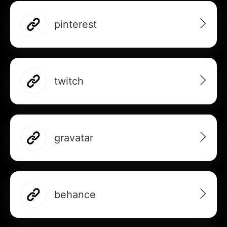
pinterest
twitch
gravatar
behance