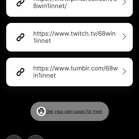
8win1innet/
https://www.twitch.tv/68win
1innet
https://www.tumblr.com/68w
in1innet
Get your own page for free!