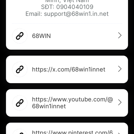
Minh, Việt Nam
SĐT: 0904040109
Email: support@68win1.in.net
68WIN
https://x.com/68win1innet
https://www.youtube.com/@
68win1innet
https://www.pinterest.com/6