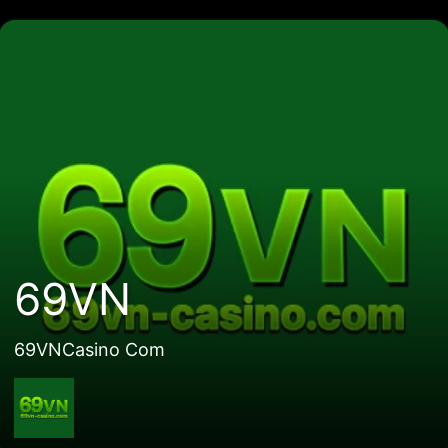
69VN
69VNCasino Com
69VN
69VNCasino Com