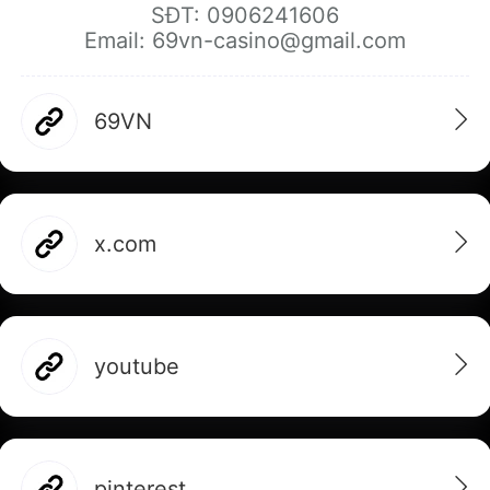
SĐT: 0906241606
Email: 69vn-casino@gmail.com
69VN
x.com
youtube
pinterest