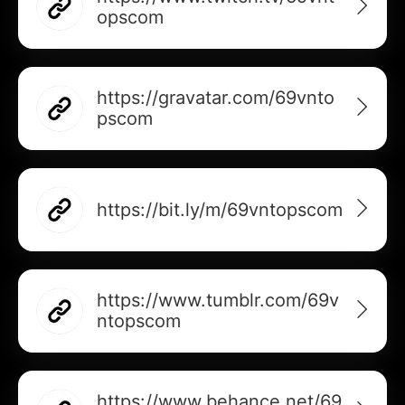
opscom
https://gravatar.com/69vnto
pscom
https://bit.ly/m/69vntopscom
https://www.tumblr.com/69v
ntopscom
https://www.behance.net/69