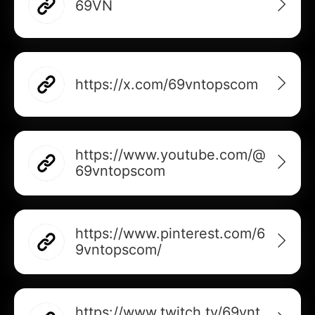
69VN
https://x.com/69vntopscom
https://www.youtube.com/@
69vntopscom
https://www.pinterest.com/6
9vntopscom/
https://www.twitch.tv/69vnt