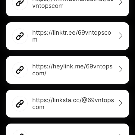
vntopscom
https://linktr.ee/69vntopsco
m
https://heylink.me/69vntops
com/
https://linksta.cc/@69vntops
com