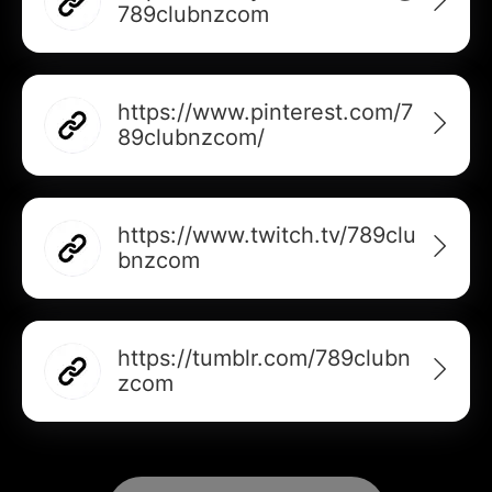
789clubnzcom
https://www.pinterest.com/7
89clubnzcom/
https://www.twitch.tv/789clu
bnzcom
https://tumblr.com/789clubn
zcom