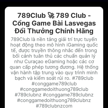
789Club 🚀 789 Club -
Cổng Game Bài Lasvegas
Add your Digital Business Card to Wallet
Đổi Thưởng Chính Hãng
789Club là nền tảng giải trí trực tuyến
hoạt động theo mô hình iGaming quốc
tế, được truyền thông nhắc đến trong
AI Business Card Reader
New
bối cảnh tuân thủ các chuẩn quản lý
như Curaçao eGaming hoặc các cơ
quan cấp phép tương đương. Hệ thống
Add to Home Screen
vận hành tập trung vào quy trình minh
bạch và kiểm soát rủi ro. #789club
Add to Gallery
#conggame789club
#conggamedoithuong789club
#789clubnz #conggame789clubnz
#conggamedoithuong789clubnz
#789clubnzcom