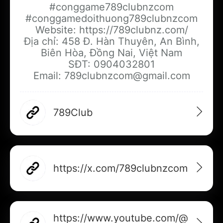
#conggame789clubnzcom
#conggamedoithuong789clubnzcom
Website: https://789clubnz.com/
Địa chỉ: 458 Đ. Hàn Thuyên, An Bình,
Biên Hòa, Đồng Nai, Việt Nam
SĐT: 0904032801
Email: 789clubnzcom@gmail.com
789Club
https://x.com/789clubnzcom
https://www.youtube.com/@