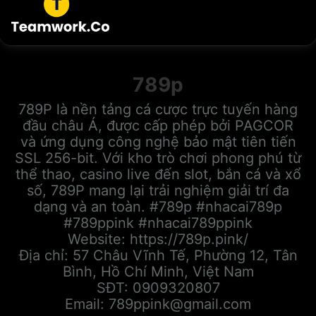
Add your Digital Business Card to Wallet
789p
789P là nền tảng cá cược trực tuyến hàng
đầu châu Á, được cấp phép bởi PAGCOR
và ứng dụng công nghệ bảo mật tiên tiến
AI Business Card Reader
New
SSL 256-bit. Với kho trò chơi phong phú từ
thể thao, casino live đến slot, bắn cá và xổ
số, 789P mang lại trải nghiệm giải trí đa
Add to Home Screen
dạng và an toàn. #789p #nhacai789p
#789ppink #nhacai789ppink
Website: https://789p.pink/
Add to Gallery
Địa chỉ: 57 Châu Vĩnh Tế, Phường 12, Tân
Bình, Hồ Chí Minh, Việt Nam
SĐT: 0909320807
Email: 789ppink@gmail.com