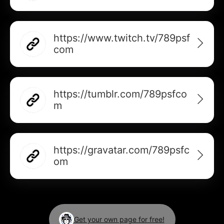
https://www.twitch.tv/789psf
com
https://tumblr.com/789psfco
m
https://gravatar.com/789psfc
om
Get your own page for free!