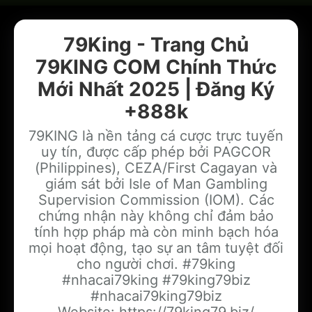
79King - Trang Chủ
79KING COM Chính Thức
Add your Digital Business Card to Wallet
Mới Nhất 2025 | Đăng Ký
+888k
79KING là nền tảng cá cược trực tuyến
AI Business Card Reader
New
uy tín, được cấp phép bởi PAGCOR
(Philippines), CEZA/First Cagayan và
giám sát bởi Isle of Man Gambling
Add to Home Screen
Supervision Commission (IOM). Các
chứng nhận này không chỉ đảm bảo
tính hợp pháp mà còn minh bạch hóa
Add to Gallery
mọi hoạt động, tạo sự an tâm tuyệt đối
cho người chơi. #79king
#nhacai79king #79king79biz
#nhacai79king79biz