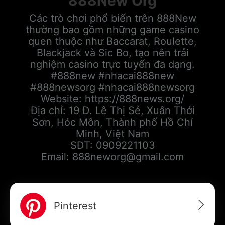
888New Org
Các trò chơi phổ biến trên 888New
thường bao gồm những game casino
quen thuộc như Baccarat, Roulette,
Add your Digital Business Card to Wallet
Blackjack và Sic Bo, tạo nên trải
nghiệm casino trực tuyến đa dạng.
#888new #nhacai888new
#888newsorg #nhacai888newsorg
Website: https://888news.org/
AI Business Card Reader
New
Địa chỉ: 19 Đ. Lê Thị Sẻ, Xuân Thới
Sơn, Hóc Môn, Thành phố Hồ Chí
Minh, Việt Nam
Add to Home Screen
SĐT: 0909221103
Email: 888neworg@gmail.com
Add to Gallery
Pinterest