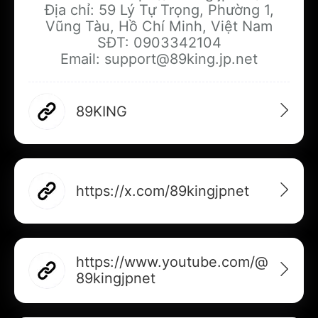
Địa chỉ: 59 Lý Tự Trọng, Phường 1,
Vũng Tàu, Hồ Chí Minh, Việt Nam
SĐT: 0903342104
Email: support@89king.jp.net
89KING
https://x.com/89kingjpnet
https://www.youtube.com/@
89kingjpnet