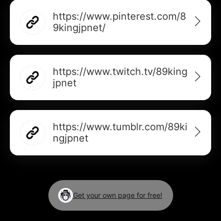
https://www.pinterest.com/8
9kingjpnet/
https://www.twitch.tv/89king
jpnet
https://www.tumblr.com/89ki
ngjpnet
Get your own page for free!