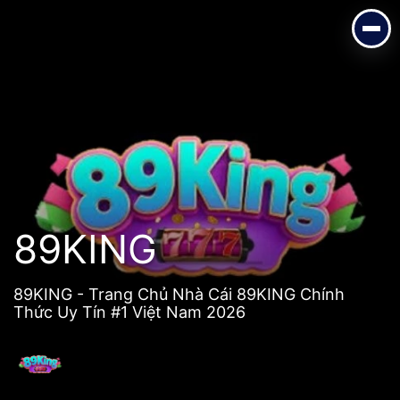
89KING
89KING - Trang Chủ Nhà Cái 89KING Chính Thức Uy Tín #1 Việt
Nam 2026
89KING
89KING - Trang Chủ Nhà Cái 89KING Chính
Thức Uy Tín #1 Việt Nam 2026