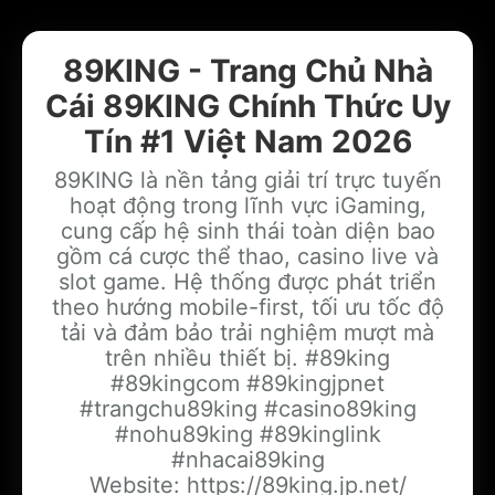
89KING - Trang Chủ Nhà
Cái 89KING Chính Thức Uy
Add your Digital Business Card to Wallet
Tín #1 Việt Nam 2026
89KING là nền tảng giải trí trực tuyến
hoạt động trong lĩnh vực iGaming,
cung cấp hệ sinh thái toàn diện bao
AI Business Card Reader
New
gồm cá cược thể thao, casino live và
slot game. Hệ thống được phát triển
theo hướng mobile-first, tối ưu tốc độ
Add to Home Screen
tải và đảm bảo trải nghiệm mượt mà
trên nhiều thiết bị. #89king
Add to Gallery
#89kingcom #89kingjpnet
#trangchu89king #casino89king
#nohu89king #89kinglink
#nhacai89king
Website: https://89king.jp.net/