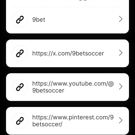
9bet
https://x.com/9betsoccer
https://www.youtube.com/@
9betsoccer
https://www.pinterest.com/9
betsoccer/