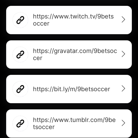
https://www.twitch.tv/9bets
occer
https://gravatar.com/9betsoc
cer
https://bit.ly/m/9betsoccer
https://www.tumblr.com/9be
tsoccer