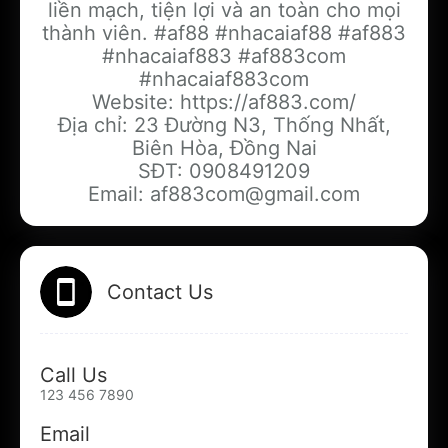
liền mạch, tiện lợi và an toàn cho mọi
thành viên. #af88 #nhacaiaf88 #af883
#nhacaiaf883 #af883com
#nhacaiaf883com
Website: https://af883.com/
Địa chỉ: 23 Đường N3, Thống Nhất,
Biên Hòa, Đồng Nai
SĐT: 0908491209
Email: af883com@gmail.com
Contact Us
Call Us
123 456 7890
Email