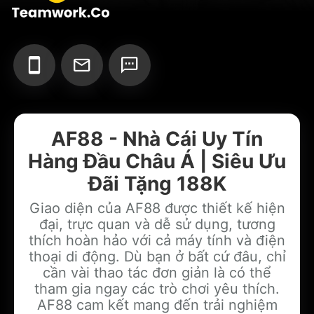
Add your Digital Business Card to Wallet
AF88 - Nhà Cái Uy Tín
AI Business Card Reader
New
Hàng Đầu Châu Á | Siêu Ưu
Đãi Tặng 188K
Add to Home Screen
Giao diện của AF88 được thiết kế hiện
đại, trực quan và dễ sử dụng, tương
Add to Gallery
thích hoàn hảo với cả máy tính và điện
thoại di động. Dù bạn ở bất cứ đâu, chỉ
cần vài thao tác đơn giản là có thể
tham gia ngay các trò chơi yêu thích.
AF88 cam kết mang đến trải nghiệm