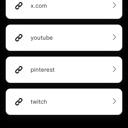
x.com
youtube
pinterest
twitch