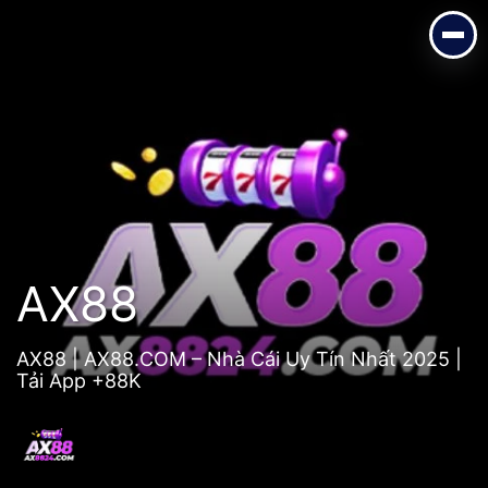
AX88
AX88 | AX88.COM – Nhà Cái Uy Tín Nhất 2025 | Tải App +88K
AX88
AX88 | AX88.COM – Nhà Cái Uy Tín Nhất 2025 |
Tải App +88K