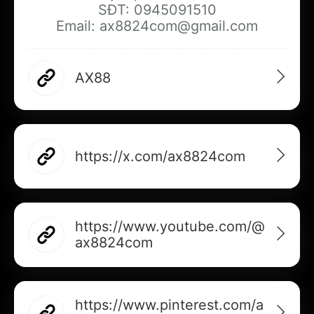
SĐT: 0945091510
Email: ax8824com@gmail.com
AX88
https://x.com/ax8824com
https://www.youtube.com/@
ax8824com
https://www.pinterest.com/a