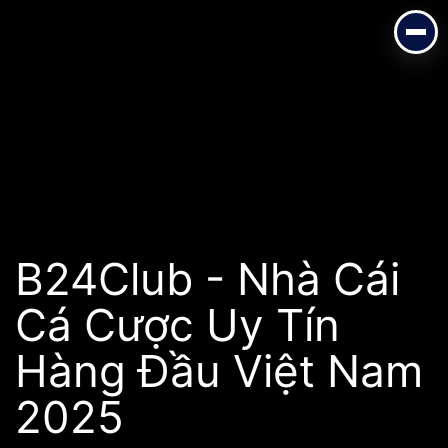
B24Club - Nhà Cái Cá Cược Uy Tín
Hàng Đầu Việt Nam 2025
B24Club - Nhà Cái
Cá Cược Uy Tín
Hàng Đầu Việt Nam
Add your Digital Business Card to Wallet
2025