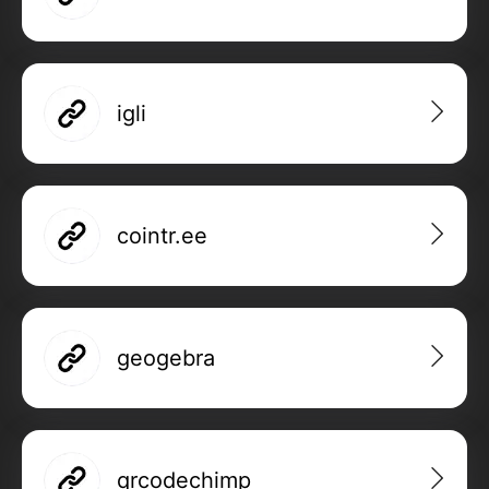
igli
cointr.ee
geogebra
qrcodechimp