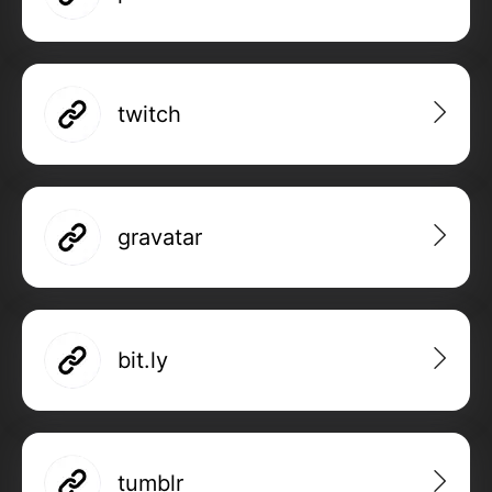
twitch
gravatar
bit.ly
tumblr