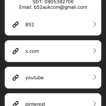
SĐT: 0905392706
Email: b52aukcom@gmail.com
B52
x.com
youtube
pinterest