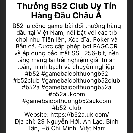
Thưởng B52 Club Uy Tín
Hàng Đầu Châu Á
B52 là cổng game bài đổi thưởng hàng
Add to Home Screen
đầu tại Việt Nam, nổi bật với các trò
chơi như Tiến lên, Xóc đĩa, Poker và
Add to Gallery
Bắn cá. Được cấp phép bởi PAGCOR
và áp dụng bảo mật SSL 256-bit, nền
tảng mang lại trải nghiệm giải trí an
toàn, minh bạch và chuyên nghiệp.
#b52 #gamebaidoithuongb52
#b52club #gamebaidoithuongb52club
#b52a #gamebaidoithuongb52a
#b52aukcom
#gamebaidoithuongb52aukcom
#b52_club
Website: https://b52a.uk.com/
Địa chỉ: 29 Nguyễn Hới, An Lạc, Bình
Tân, Hồ Chí Minh, Việt Nam