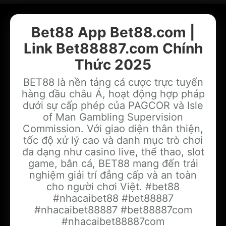
Bet88 App Bet88.com |
Add your Digital Business Card to Wallet
Link Bet88887.com Chính
Thức 2025
BET88 là nền tảng cá cược trực tuyến
hàng đầu châu Á, hoạt động hợp pháp
AI Business Card Reader
New
dưới sự cấp phép của PAGCOR và Isle
of Man Gambling Supervision
Commission. Với giao diện thân thiện,
Add to Home Screen
tốc độ xử lý cao và danh mục trò chơi
đa dạng như casino live, thể thao, slot
Add to Gallery
game, bắn cá, BET88 mang đến trải
nghiệm giải trí đẳng cấp và an toàn
cho người chơi Việt. #bet88
#nhacaibet88 #bet88887
#nhacaibet88887 #bet88887com
#nhacaibet88887com