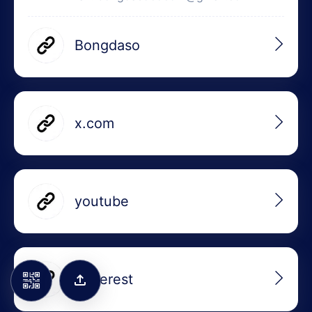
Bongdaso
Add to Home Screen
Add to Gallery
x.com
youtube
pinterest