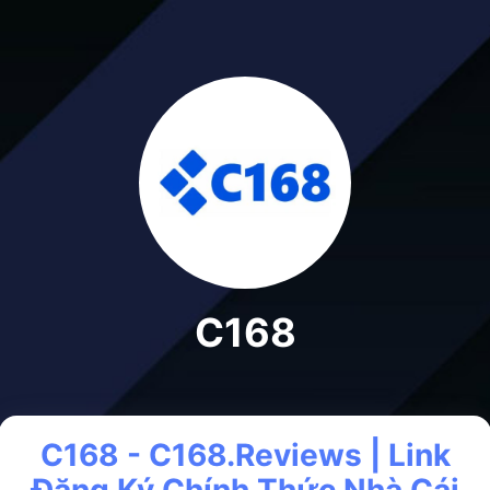
C168
C168
C168 - C168.Reviews | Link