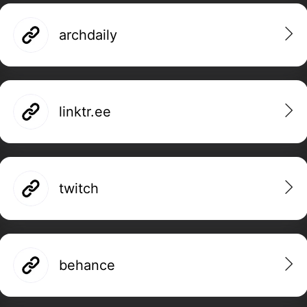
archdaily
linktr.ee
twitch
behance