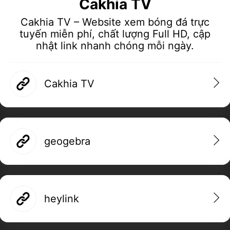
Cakhia TV
Cakhia TV – Website xem bóng đá trực
tuyến miễn phí, chất lượng Full HD, cập
nhật link nhanh chóng mỗi ngày.
Add to Home Screen
Add to Gallery
Cakhia TV
geogebra
heylink