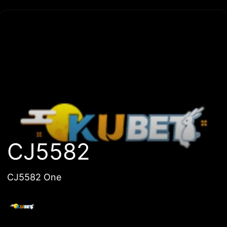
CJ5582
CJ5582 One
CJ5582
CJ5582 One