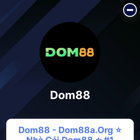
Dom88
Dom88
Dom88 - Dom88a.Org ⭐