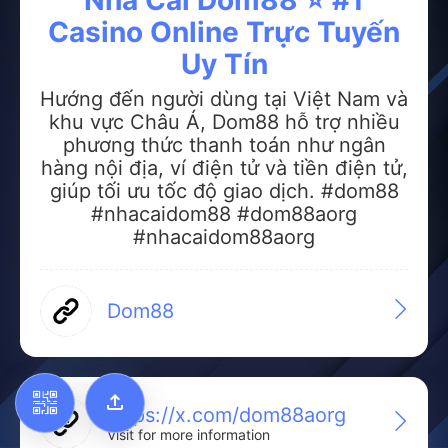
Nhà Cái Dom88 ⭐ #1
Casino Online Trực Tuyến
Uy Tín
Add to Home Screen
Hướng đến người dùng tại Việt Nam và
khu vực Châu Á, Dom88 hỗ trợ nhiều
Add to Gallery
phương thức thanh toán như ngân
hàng nội địa, ví điện tử và tiền điện tử,
giúp tối ưu tốc độ giao dịch. #dom88
#nhacaidom88 #dom88aorg
#nhacaidom88aorg
Dom88
https://x.com/dom88aorg
Visit for more information