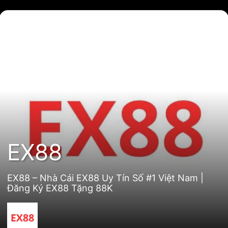
EX88
X88 – Nhà Cái EX88 Uy Tín Số #1 Việt Nam | Đăng Ký EX88 Tặng 8
EX88
EX88 – Nhà Cái EX88 Uy Tín Số #1 Việt Nam |
Đăng Ký EX88 Tặng 88K