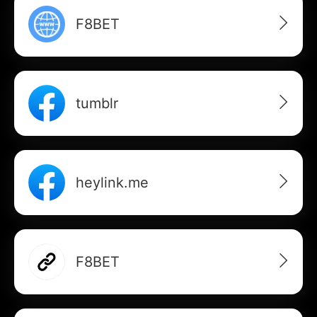
F8BET
tumblr
heylink.me
F8BET