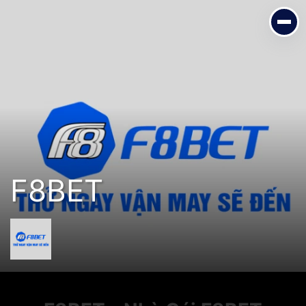
F8BET
F8BET