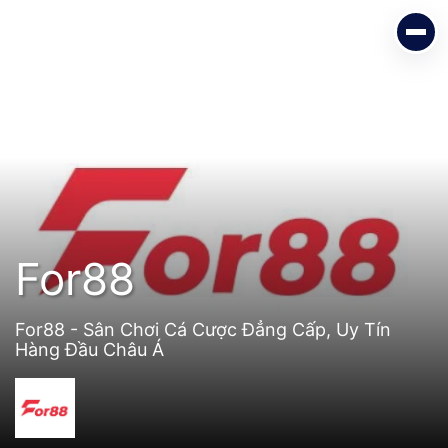
For88
For88 - Sân Chơi Cá Cược Đẳng Cấp, Uy Tín Hàng Đầu Châu Á
For88
For88 - Sân Chơi Cá Cược Đẳng Cấp, Uy Tín
Hàng Đầu Châu Á