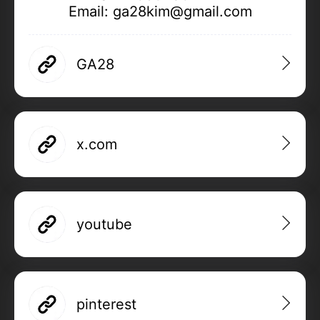
Email: ga28kim@gmail.com
GA28
x.com
youtube
pinterest