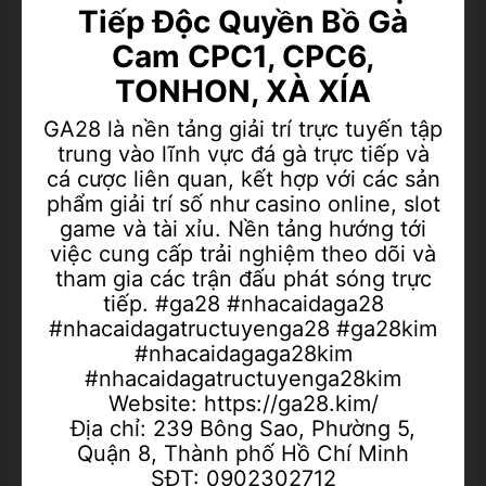
Tiếp Độc Quyền Bồ Gà
Cam CPC1, CPC6,
TONHON, XÀ XÍA
Add to Home Screen
GA28 là nền tảng giải trí trực tuyến tập
trung vào lĩnh vực đá gà trực tiếp và
Add to Gallery
cá cược liên quan, kết hợp với các sản
phẩm giải trí số như casino online, slot
game và tài xỉu. Nền tảng hướng tới
việc cung cấp trải nghiệm theo dõi và
tham gia các trận đấu phát sóng trực
tiếp. #ga28 #nhacaidaga28
#nhacaidagatructuyenga28 #ga28kim
#nhacaidagaga28kim
#nhacaidagatructuyenga28kim
Website: https://ga28.kim/
Địa chỉ: 239 Bông Sao, Phường 5,
Quận 8, Thành phố Hồ Chí Minh
SĐT: 0902302712