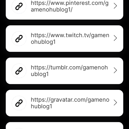
https://www.pinterest.com/g
amenohublog1/
https://www.twitch.tv/gamen
ohublog1
https://tumblr.com/gamenoh
ublog1
https://gravatar.com/gameno
hublog1