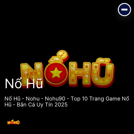
Nổ Hũ
Nổ Hũ - Nohu - Nohu90 - Top 10 Trang Game Nổ Hũ - Bắn Cá Uy
Tín 2025
Nổ Hũ
Nổ Hũ - Nohu - Nohu90 - Top 10 Trang Game Nổ
Hũ - Bắn Cá Uy Tín 2025