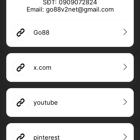
SĐT: 0909072824
Email: go88v2net@gmail.com
Go88
x.com
youtube
pinterest