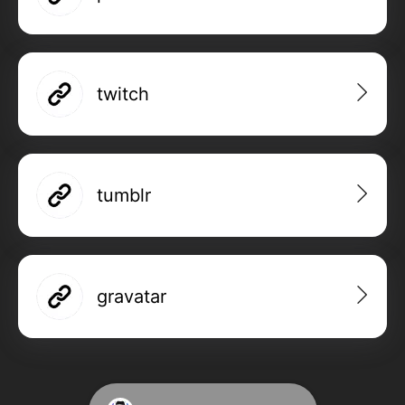
twitch
tumblr
gravatar