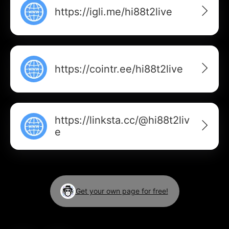
https://igli.me/hi88t2live
https://cointr.ee/hi88t2live
https://linksta.cc/@hi88t2liv
e
Get your own page for free!