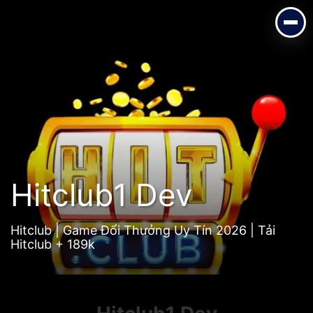
Hitclub1 Dev
Hitclub | Game Đổi Thưởng Uy Tín 2026 | Tải Hitclub + 189k
Hitclub1 Dev
Hitclub | Game Đổi Thưởng Uy Tín 2026 | Tải
Hitclub + 189k