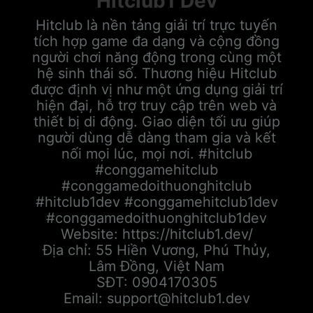
Hitclub1 Dev
Hitclub là nền tảng giải trí trực tuyến
tích hợp game đa dạng và cộng đồng
Add your Digital Business Card to Wallet
người chơi năng động trong cùng một
hệ sinh thái số. Thương hiệu Hitclub
được định vị như một ứng dụng giải trí
hiện đại, hỗ trợ truy cập trên web và
thiết bị di động. Giao diện tối ưu giúp
AI Business Card Reader
người dùng dễ dàng tham gia và kết
New
nối mọi lúc, mọi nơi. #hitclub
#conggamehitclub
Add to Home Screen
#conggamedoithuonghitclub
#hitclub1dev #conggamehitclub1dev
#conggamedoithuonghitclub1dev
Add to Gallery
Website: https://hitclub1.dev/
Địa chỉ: 55 Hiền Vương, Phú Thủy,
Lâm Đồng, Việt Nam
SĐT: 0904170305
Email: support@hitclub1.dev