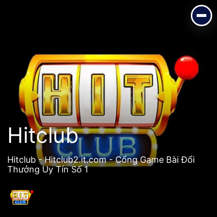
Hitclub
Hitclub - Hitclub2.it.com - Cổng Game Bài Đổi Thưởng Uy Tín Số 1
Hitclub
Hitclub - Hitclub2.it.com - Cổng Game Bài Đổi
Thưởng Uy Tín Số 1