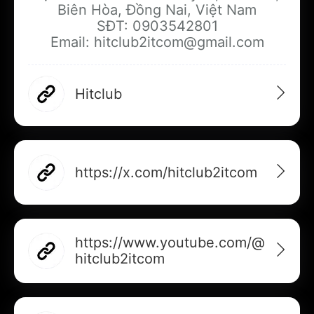
Biên Hòa, Đồng Nai, Việt Nam
SĐT: 0903542801
Email: hitclub2itcom@gmail.com
Hitclub
https://x.com/hitclub2itcom
https://www.youtube.com/@
hitclub2itcom