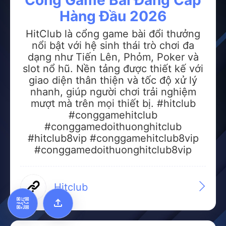
Cổng Game Bài Đẳng Cấp
Hàng Đầu 2026
HitClub là cổng game bài đổi thưởng
Add to Home Screen
nổi bật với hệ sinh thái trò chơi đa
dạng như Tiến Lên, Phỏm, Poker và
Add to Gallery
slot nổ hũ. Nền tảng được thiết kế với
giao diện thân thiện và tốc độ xử lý
nhanh, giúp người chơi trải nghiệm
mượt mà trên mọi thiết bị. #hitclub
#conggamehitclub
#conggamedoithuonghitclub
#hitclub8vip #conggamehitclub8vip
#conggamedoithuonghitclub8vip
Hitclub