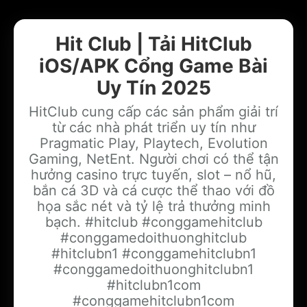
Hit Club | Tải HitClub
Add your Digital Business Card to Wallet
iOS/APK Cổng Game Bài
Uy Tín 2025
HitClub cung cấp các sản phẩm giải trí
từ các nhà phát triển uy tín như
AI Business Card Reader
New
Pragmatic Play, Playtech, Evolution
Gaming, NetEnt. Người chơi có thể tận
hưởng casino trực tuyến, slot – nổ hũ,
Add to Home Screen
bắn cá 3D và cá cược thể thao với đồ
họa sắc nét và tỷ lệ trả thưởng minh
Add to Gallery
bạch. #hitclub #conggamehitclub
#conggamedoithuonghitclub
#hitclubn1 #conggamehitclubn1
#conggamedoithuonghitclubn1
#hitclubn1com
#conggamehitclubn1com