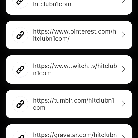
hitclubn1com
https://www.pinterest.com/h
itclubn1com/
https://www.twitch.tv/hitclub
n1com
https://tumblr.com/hitclubn1
com
https://gravatar.com/hitclubn