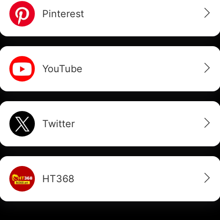
Pinterest
YouTube
Twitter
HT368