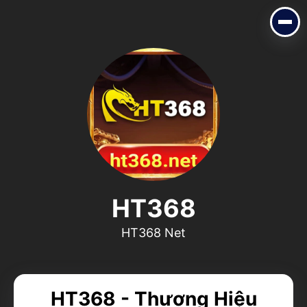
HT368
HT368 Net
HT368
HT368 Net
HT368 - Thương Hiệu