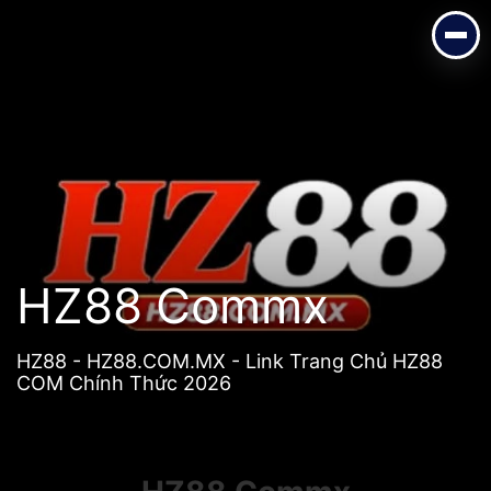
HZ88 Commx
HZ88 - HZ88.COM.MX - Link Trang Chủ HZ88 COM Chính Thức
2026
HZ88 Commx
HZ88 - HZ88.COM.MX - Link Trang Chủ HZ88
COM Chính Thức 2026