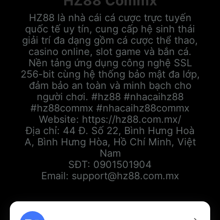
HZ88 Commx
HZ88 là nhà cái cá cược trực tuyến
quốc tế uy tín, cung cấp hệ sinh thái
giải trí đa dạng gồm cá cược thể thao,
Add your Digital Business Card to Wallet
casino online, slot game và bắn cá.
Nền tảng ứng dụng công nghệ SSL
256-bit cùng hệ thống bảo mật đa lớp,
đảm bảo an toàn và minh bạch cho
người chơi. #hz88 #nhacaihz88
AI Business Card Reader
New
#hz88commx #nhacaihz88commx
Website: https://hz88.com.mx/
Địa chỉ: 44 Đ. Số 22, Bình Hưng Hoà
Add to Home Screen
A, Bình Hưng Hòa, Hồ Chí Minh, Việt
Nam
SĐT: 0901501904
Add to Gallery
Email: support@hz88.com.mx