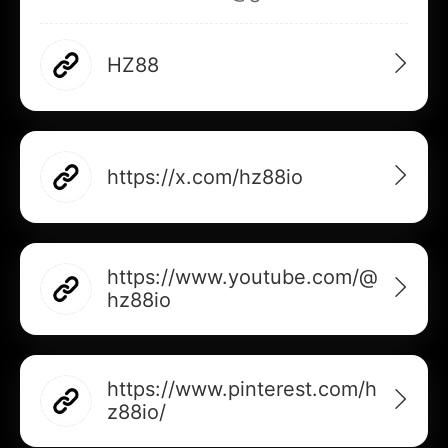
HZ88
https://x.com/hz88io
https://www.youtube.com/@
hz88io
https://www.pinterest.com/h
z88io/