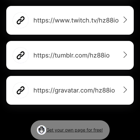
https://www.twitch.tv/hz88io
https://tumblr.com/hz88io
https://gravatar.com/hz88io
Get your own page for free!