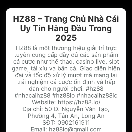
HZ88 – Trang Chủ Nhà Cái
Add your Digital Business Card to Wallet
Uy Tín Hàng Đầu Trong
2025
HZ88 là một thương hiệu giải trí trực
tuyến cung cấp đầy đủ các sản phẩm
AI Business Card Reader
New
cá cược như thể thao, casino live, slot
game, tài xỉu và bắn cá. Giao diện hiện
đại và tốc độ xử lý mượt mà mang lại
Add to Home Screen
trải nghiệm cá cược ổn định và hấp
dẫn cho người chơi. #hz88
Add to Gallery
#nhacaihz88 #hz88io #nhacaihz88io
Website: https://hz88.io/
Địa chỉ: 50 Đ. Nguyễn Văn Tạo,
Phường 4, Tân An, Long An
SĐT: 0902161911
Email: hz88io@gmail.com