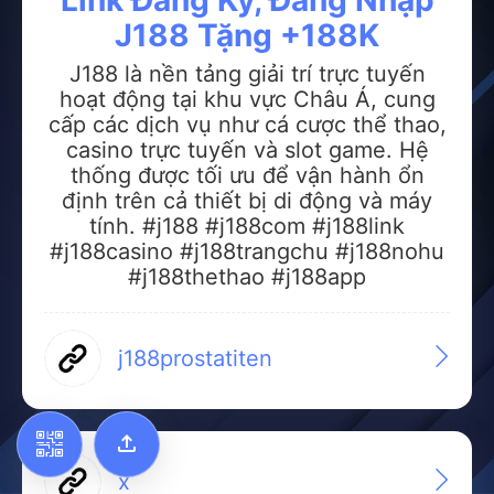
Link Đăng Ký, Đăng Nhập
J188 Tặng +188K
J188 là nền tảng giải trí trực tuyến
Add to Home Screen
hoạt động tại khu vực Châu Á, cung
cấp các dịch vụ như cá cược thể thao,
Add to Gallery
casino trực tuyến và slot game. Hệ
thống được tối ưu để vận hành ổn
định trên cả thiết bị di động và máy
tính. #j188 #j188com #j188link
#j188casino #j188trangchu #j188nohu
#j188thethao #j188app
j188prostatiten
x