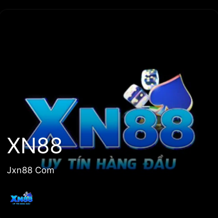
XN88
Jxn88 Com
XN88
Jxn88 Com