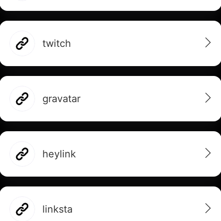
twitch
gravatar
heylink
linksta