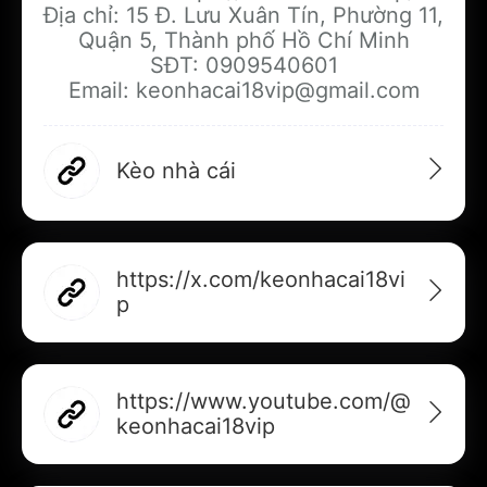
Địa chỉ: 15 Đ. Lưu Xuân Tín, Phường 11,
Quận 5, Thành phố Hồ Chí Minh
SĐT: 0909540601
Email: keonhacai18vip@gmail.com
Kèo nhà cái
https://x.com/keonhacai18vi
p
https://www.youtube.com/@
keonhacai18vip