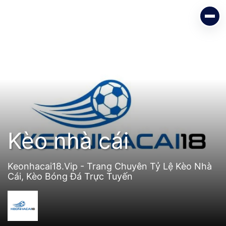
Kèo nhà cái
Keonhacai18.Vip - Trang Chuyên Tỷ Lệ Kèo Nhà Cái, Kèo Bóng Đá
Trực Tuyến
Kèo nhà cái
Keonhacai18.Vip - Trang Chuyên Tỷ Lệ Kèo Nhà
Cái, Kèo Bóng Đá Trực Tuyến