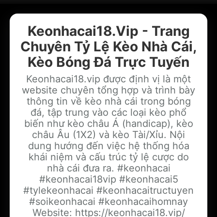
Keonhacai18.Vip - Trang
Chuyên Tỷ Lệ Kèo Nhà Cái,
Add your Digital Business Card to Wallet
Kèo Bóng Đá Trực Tuyến
Keonhacai18.vip được định vị là một
website chuyên tổng hợp và trình bày
thông tin về kèo nhà cái trong bóng
AI Business Card Reader
New
đá, tập trung vào các loại kèo phổ
biến như kèo châu Á (handicap), kèo
châu Âu (1X2) và kèo Tài/Xỉu. Nội
Add to Home Screen
dung hướng đến việc hệ thống hóa
khái niệm và cấu trúc tỷ lệ cược do
Add to Gallery
nhà cái đưa ra. #keonhacai
#keonhacai18vip #keonhacai5
#tylekeonhacai #keonhacaitructuyen
#soikeonhacai #keonhacaihomnay
Website: https://keonhacai18.vip/