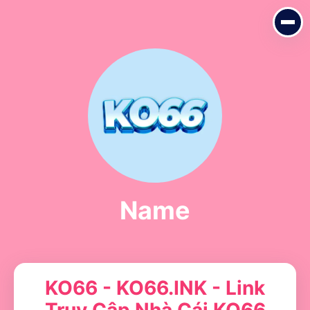
Name
Name
KO66 - KO66.INK - Link