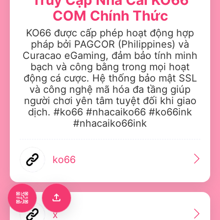
Truy Cập Nhà Cái KO66
COM Chính Thức
KO66 được cấp phép hoạt động hợp
Add to Home Screen
pháp bởi PAGCOR (Philippines) và
Curacao eGaming, đảm bảo tính minh
Add to Gallery
bạch và công bằng trong mọi hoạt
động cá cược. Hệ thống bảo mật SSL
và công nghệ mã hóa đa tầng giúp
người chơi yên tâm tuyệt đối khi giao
dịch. #ko66 #nhacaiko66 #ko66ink
#nhacaiko66ink
ko66
x