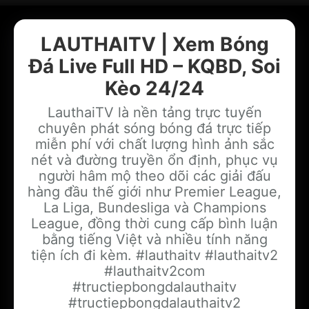
LAUTHAITV | Xem Bóng
Add your Digital Business Card to Wallet
Đá Live Full HD – KQBD, Soi
Kèo 24/24
LauthaiTV là nền tảng trực tuyến
chuyên phát sóng bóng đá trực tiếp
AI Business Card Reader
New
miễn phí với chất lượng hình ảnh sắc
nét và đường truyền ổn định, phục vụ
người hâm mộ theo dõi các giải đấu
Add to Home Screen
hàng đầu thế giới như Premier League,
La Liga, Bundesliga và Champions
Add to Gallery
League, đồng thời cung cấp bình luận
bằng tiếng Việt và nhiều tính năng
tiện ích đi kèm. #lauthaitv #lauthaitv2
#lauthaitv2com
#tructiepbongdalauthaitv
#tructiepbongdalauthaitv2